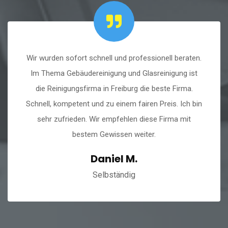
chnell und professionell beraten.
Cleansafe GmbH 
einigung und Glasreinigung ist
Monaten lang die 
ma in Freiburg die beste Firma.
Von der Beratung b
nd zu einem fairen Preis. Ich bin
Service lobensw
Wir empfehlen diese Firma mit
m Gewissen weiter.
Daniel M.
Selbständig